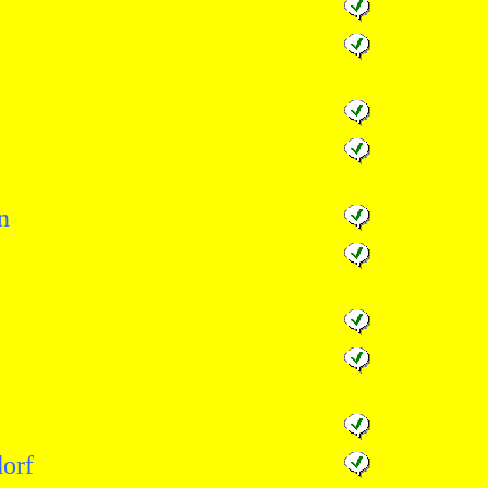
n
orf