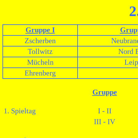
2
Gruppe I
Grupp
Zscherben
Neubran
Tollwitz
Nord B
Mücheln
Leip
Ehrenberg
Gruppe
1. Spieltag
I - II
III - IV