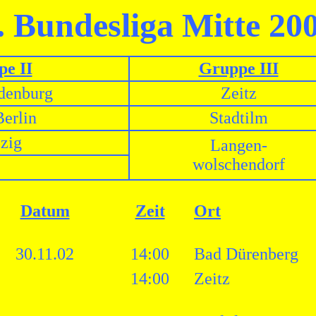
. Bundesliga Mitte 20
e II
Gruppe III
denburg
Zeitz
erlin
Stadtilm
zig
Langen-
wolschendorf
Datum
Zeit
Ort
30.11.02
14:00
Bad Dürenberg
14:00
Zeitz