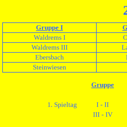
Gruppe I
G
Waldrems I
O
Waldrems III
L
Ebersbach
Steinwiesen
Gruppe
1. Spieltag
I - II
III - IV