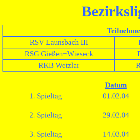
Bezirksl
Teilnehm
RSV Launsbach III
RSG Gießen+Wieseck
RKB Wetzlar
R
Datum
1. Spieltag
01.02.04
2. Spieltag
29.02.04
3. Spieltag
14.03.04