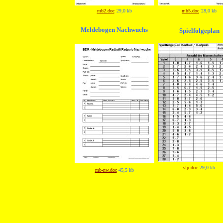
mb2.doc
29,0 kb
mb5.doc
28,0 kb
Meldebogen Nachwuchs
Spielfolgeplan
sfp.doc
29,0 kb
mb-nw.doc
45,5 kb