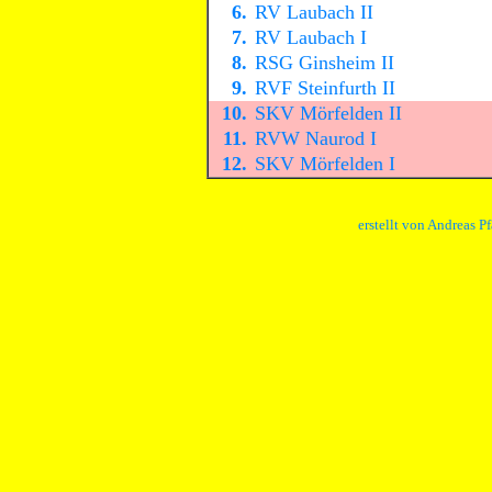
6.
RV Laubach II
7.
RV Laubach I
8.
RSG Ginsheim II
9.
RVF Steinfurth II
10.
SKV Mörfelden II
11.
RVW Naurod I
12.
SKV Mörfelden I
erstellt von Andreas P